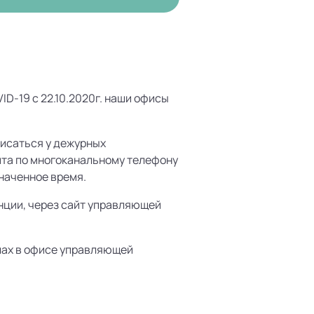
D-19 с 22.10.2020г. наши офисы
писаться у дежурных
зита по многоканальному телефону
значенное время.
анции, через сайт управляющей
лах в офисе управляющей