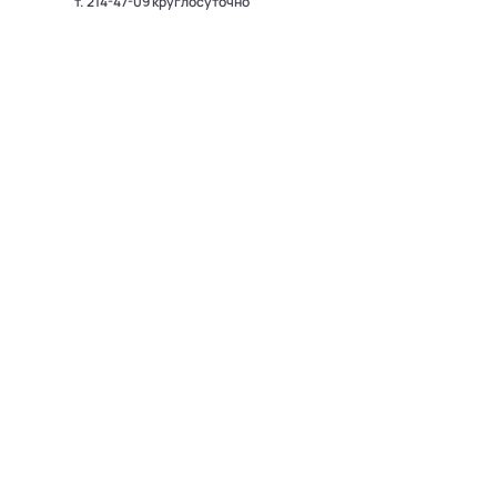
т.
214-47-09
круглосуточно