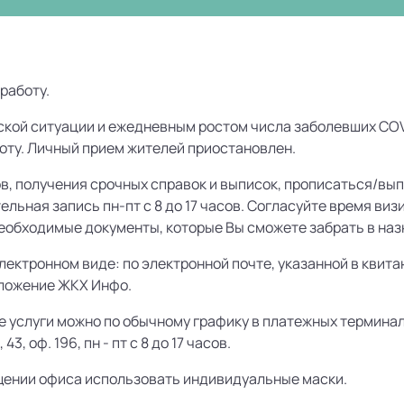
работу.
кой ситуации и ежедневным ростом числа заболевших COVI
оту. Личный прием жителей приостановлен.
в, получения срочных справок и выписок, прописаться/вы
льная запись пн-пт с 8 до 17 часов. Согласуйте время ви
необходимые документы, которые Вы сможете забрать в на
ектронном виде: по электронной почте, указанной в квит
иложение ЖКХ Инфо.
услуги можно по обычному графику в платежных термина
, оф. 196, пн - пт с 8 до 17 часов.
щении офиса использовать индивидуальные маски.