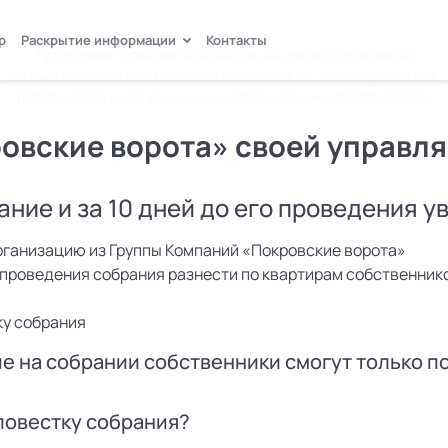
р
Раскрытие информации
Контакты
Продолжая пользоваться сайтом, вы даёте
Согласие
на
автоматический сбор и анализ ваших данных, необходимых для
работы сайта и его улучшения, использование файлов cookie.
ровские ворота» своей управ
ние и за 10 дней до его проведения 
ганизацию из Группы Компаний «Покровские ворота»
 проведения собрания разнести по квартирам собственнико
ку собрания
е на собрании собственники смогут только п
повестку собрания?