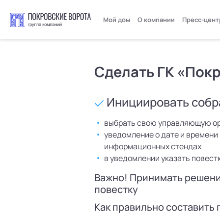
Мой дом
О компании
Пресс-цент
Сделать ГК «Пок
Инициировать собра
выбрать свою управляющую ор
уведомление о дате и времени
информационных стендах
в уведомлении указать повест
Важно! Принимать решени
повестку
Как правильно составить 