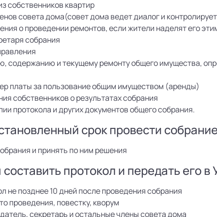
из собственников квартир
ленов совета дома(совет дома ведет диалог и контролиру
ения о проведении ремонтов, если жители наделят его эт
ретаря собрания
правления
ю, содержанию и текущему ремонту общего имущества, оп
ер платы за пользование общим имуществом (аренды)
ия собственников о результатах собрания
пии протокола и других документов общего собрания.
становленный срок провести собрани
собрания и принять по ним решения
составить протокол и передать его в 
л не позднее 10 дней после проведения собрания
сто проведения, повестку, кворум
атель, секретарь и остальные члены совета дома