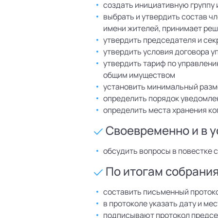
создать инициативную группу 
выбрать и утвердить состав ч
имени жителей, принимает реш
утвердить председателя и сек
утвердить условия договора у
утвердить тариф по управлени
общим имуществом
установить минимальный разм
определить порядок уведомлен
определить места хранения ко
Своевременно и в у
обсудить вопросы в повестке 
По итогам собрания 
составить письменный протоко
в протоколе указать дату и ме
подписывают протокол председ