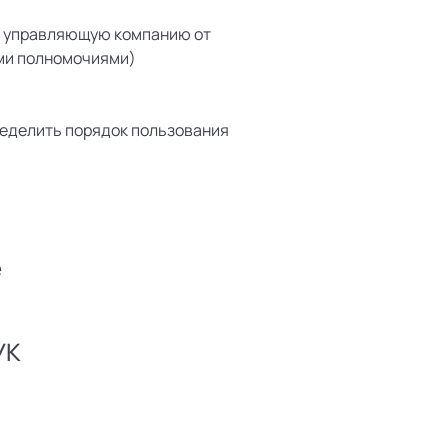
ет управляющую компанию от
ими полномочиями)
ределить порядок пользования
е
УК